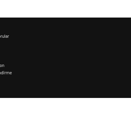
rular
yon
ndirme