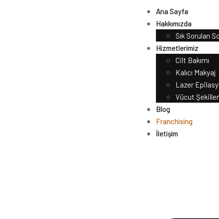
Ana Sayfa
Hakkımızda
Sık Sorulan So
Hizmetlerimiz
Cilt Bakımı
Kalıcı Makyaj
Lazer Epilas
Vücut Şekille
Blog
Franchising
İletişim